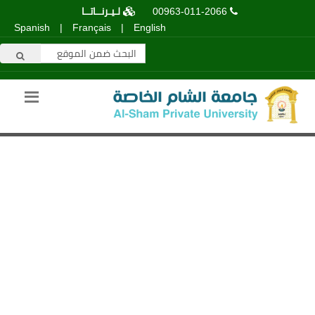
00963-011-2066
لـيـرنــاتــا
Spanish
|
Français
|
English