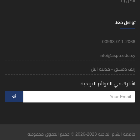
اتصل بنا
تواصل معنا
00963-011-2066
info@aspu.edu.sy
ريف دمشق - مدينة التل
اشترك في القوائم البريدية
جامعة الشام الخاصة 2023-2026 © جميع الحقوق محفوظة