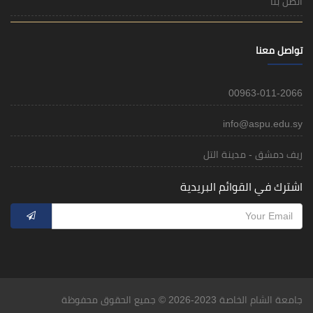
اتصل بنا
تواصل معنا
00963-011-2066
info@aspu.edu.sy
ريف دمشق - مدينة التل
اشترك في القوائم البريدية
جامعة الشام الخاصة 2023-2026 © جميع الحقوق محفوظة