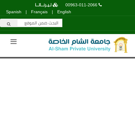
00963-011-2066
لـيـرنــاتــا
Spanish
|
Français
|
English