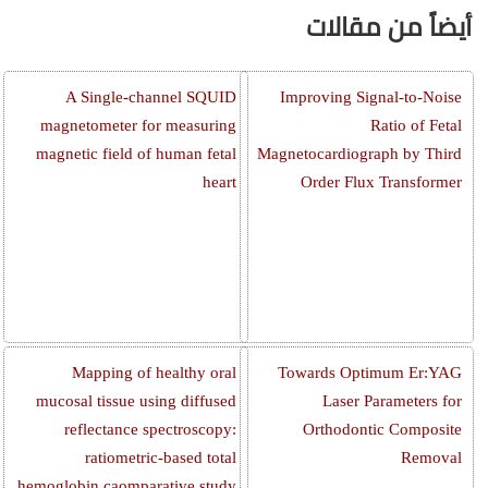
أيضاً من مقالات
A Single-channel SQUID
Improving Signal-to-Noise
magnetometer for measuring
Ratio of Fetal
magnetic field of human fetal
Magnetocardiograph by Third
heart
Order Flux Transformer
Mapping of healthy oral
Towards Optimum Er:YAG
mucosal tissue using diffused
Laser Parameters for
reflectance spectroscopy:
Orthodontic Composite
ratiometric-based total
Removal
hemoglobin caomparative study