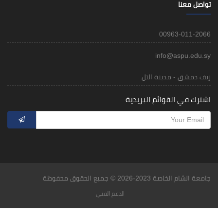
تواصل معنا
00963-011-2066
info@aspu.edu.sy
ريف دمشق - مدينة التل
اشترك في القوائم البريدية
جامعة الشام الخاصة 2023-2026 © جميع الحقوق محفوظة
الدعم الفني