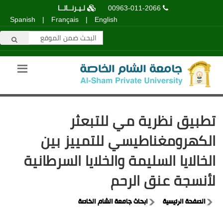
00963-011-2066
لـيـرنــاتــا
Spanish
|
Français
|
English
تطبيق نظرية مي للتبعثر
الكهرومغناطيسي للتمييز بين
الخالايا السليمة والخلايا السرطانية
لأنسجة عنق الرحم
الصفحة الرئيسية
ابحاث جامعة الشام الخاصة