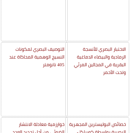
الاختبار البصري للأنسجة
التوصيف البصري لمكونات
الرمادية والبيضاء الدماغية
النسيج الوهمية المحاكاة عند
البقرية في المجالين المرئي
405 نانومتر
وتحت الأحمر
خصائص البوليسترين المجهرية
خوارزمية معادلة الانتشار
البصرية بواسطة كوبيلكا -
الضوئي من أجل تحديد العدد