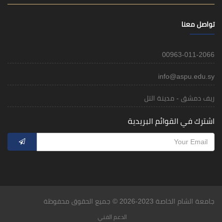
تواصل معنا
00963-011-2066
info@aspu.edu.sy
ريف دمشق - مدينة التل
اشترك في القوائم البريدية
جامعة الشام الخاصة 2023-2026 © جميع الحقوق محفوظة
الدعم الفني