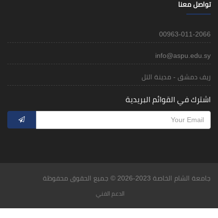
تواصل معنا
00963-011-2066
info@aspu.edu.sy
ريف دمشق - مدينة التل
اشترك في القوائم البريدية
جامعة الشام الخاصة 2023-2026 © جميع الحقوق محفوظة
الدعم الفني