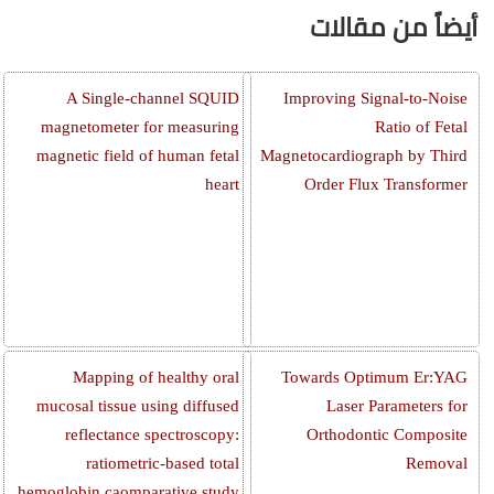
أيضاً من مقالات
A Single-channel SQUID
Improving Signal-to-Noise
magnetometer for measuring
Ratio of Fetal
magnetic field of human fetal
Magnetocardiograph by Third
heart
Order Flux Transformer
Mapping of healthy oral
Towards Optimum Er:YAG
mucosal tissue using diffused
Laser Parameters for
reflectance spectroscopy:
Orthodontic Composite
ratiometric-based total
Removal
hemoglobin caomparative study