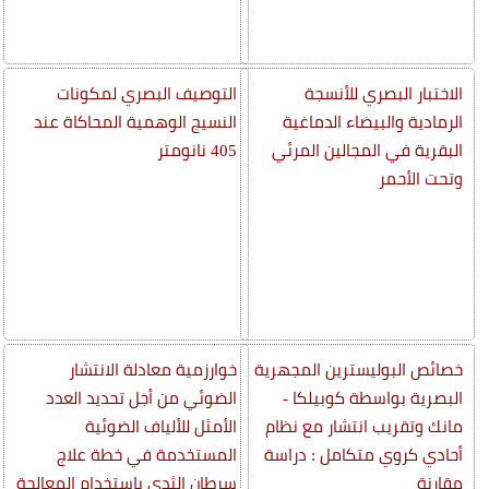
الاختبار البصري للأنسجة
التوصيف البصري لمكونات
الرمادية والبيضاء الدماغية
النسيج الوهمية المحاكاة عند
البقرية في المجالين المرئي
405 نانومتر
وتحت الأحمر
خصائص البوليسترين المجهرية
خوارزمية معادلة الانتشار
البصرية بواسطة كوبيلكا -
الضوئي من أجل تحديد العدد
مانك وتقريب انتشار مع نظام
الأمثل للألياف الضوئية
أحادي كروي متكامل : دراسة
المستخدمة في خطة علاج
مقارنة
سرطان الثدي باستخدام المعالجة