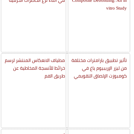
Composite Debonding: An in
في أثناء نزع الحاصرات الخزفية
vitro Study
تأثير تطبيق بارامترات مختلفة
مطياف الانعكاس المنتشر لرسم
من ليزر الإريبيوم ياغ في
خرائط للأنسجة المخاطية عن
كومبوزت الإلصاق التقويمي
طريق الفم