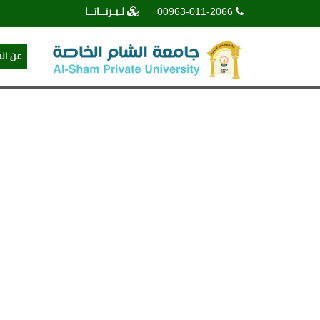
00963-011-2066
لـيـرنــاتــا
عن ال