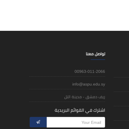
تواصل معنا
00963-011-2066
info@aspu.edu.sy
ريف دمشق - مدينة التل
اشترك في القوائم البريدية