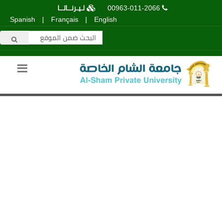
00963-011-2066
لـيـرنــاتــا
Spanish
|
Français
|
English