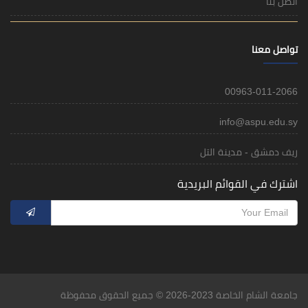
اتصل بنا
تواصل معنا
00963-011-2066
info@aspu.edu.sy
ريف دمشق - مدينة التل
اشترك في القوائم البريدية
جامعة الشام الخاصة 2023-2026 © جميع الحقوق محفوظة