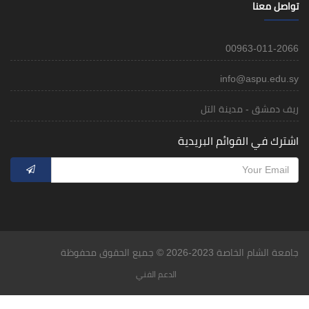
تواصل معنا
00963-011-2066
info@aspu.edu.sy
ريف دمشق - مدينة التل
اشترك في القوائم البريدية
جامعة الشام الخاصة 2023-2026 © جميع الحقوق محفوظة
الدعم الفني