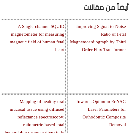
أيضاً من مقالات
A Single-channel SQUID
Improving Signal-to-Noise
magnetometer for measuring
Ratio of Fetal
magnetic field of human fetal
Magnetocardiograph by Third
heart
Order Flux Transformer
Mapping of healthy oral
Towards Optimum Er:YAG
mucosal tissue using diffused
Laser Parameters for
reflectance spectroscopy:
Orthodontic Composite
ratiometric-based total
Removal
hemoglobin caomparative study