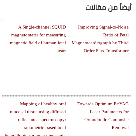
أيضاً من مقالات
A Single-channel SQUID
Improving Signal-to-Noise
magnetometer for measuring
Ratio of Fetal
magnetic field of human fetal
Magnetocardiograph by Third
heart
Order Flux Transformer
Mapping of healthy oral
Towards Optimum Er:YAG
mucosal tissue using diffused
Laser Parameters for
reflectance spectroscopy:
Orthodontic Composite
ratiometric-based total
Removal
hemoglobin caomparative study