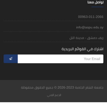
تواصل معنا
00963-011-2066
info@aspu.edu.sy
ريف دمشق - مدينة التل
اشترك في القوائم البريدية
جامعة الشام الخاصة 2023-2026 © جميع الحقوق محفوظة
الدعم الفني