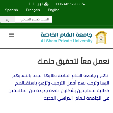
00963-011-2066
لـيـرنــاتــا
Spanish
|
Français
|
English
نعمل معاً لتحقيق حلمك
تهنئ جامعة الشام الخاصة طلابها الجدد بانتسابهم
اليها وترحب بهم أجمل الترحيب وتزهو باستقبالهم
كطلبة مستجدين يشكلون دفعة جديدة من الملتحقين
في الجامعة للعام الدراسي الجديد