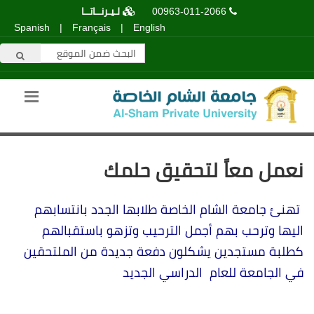
00963-011-2066
لـيـرنــاتــا
Spanish
|
Français
|
English
نعمل معاً لتحقيق حلمك
تهنئ جامعة الشام الخاصة طلابها الجدد بانتسابهم
اليها وترحب بهم أجمل الترحيب وتزهو باستقبالهم
كطلبة مستجدين يشكلون دفعة جديدة من الملتحقين
في الجامعة للعام الدراسي الجديد