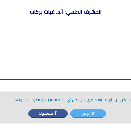
المشرف العلمي: أ.د. غياث بركات
شكال عن رأي الموقع الذي لا يتحمّل أي أعباء معنويّة أو ماديّة من جرّائها
توتير
فيسبوك