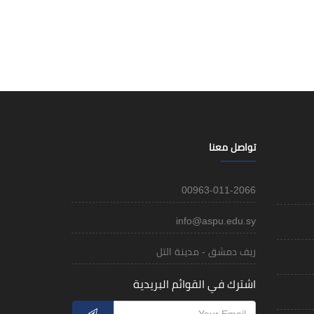
تواصل معنا
00963-011-2066
info@aspu.edu.sy
ريف دمشق - مدينة التل
اشترك في القوائم البريدية