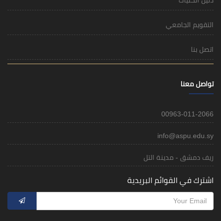
التقويم الجامعي
اتصل بنا
تواصل معنا
00963-011-2066
info@aspu.edu.sy
ريف دمشق - مدينة التل
اشترك في القوائم البريدية