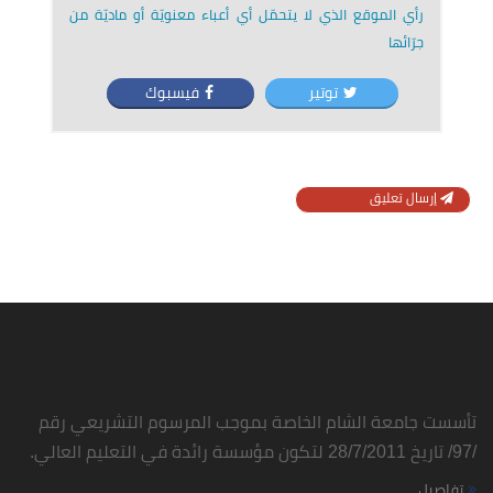
رأي الموقع الذي لا يتحمّل أي أعباء معنويّة أو ماديّة من
جرّائها
توتير
فيسبوك
إرسال تعليق
تأسست جامعة الشام الخاصة بموجب المرسوم التشريعي رقم
/97/ تاريخ 28/7/2011 لتكون مؤسسة رائدة في التعليم العالي.
تفاصيل