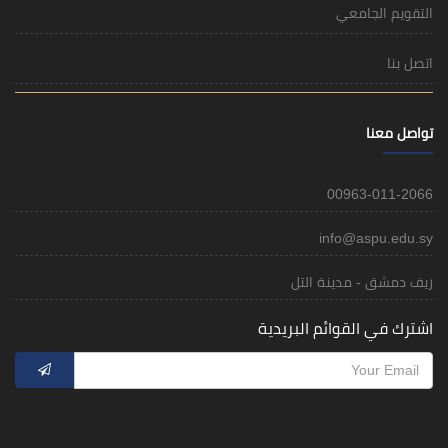
التقويم الجامعي
اتصل بنا
تواصل معنا
00963-011-2066
info@aspu.edu.sy
ريف دمشق - مدينة التل
اشترك في القوائم البريدية