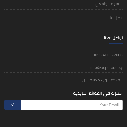
التقويم الجامعي
اتصل بنا
تواصل معنا
00963-011-2066
info@aspu.edu.sy
ريف دمشق - مدينة التل
اشترك في القوائم البريدية