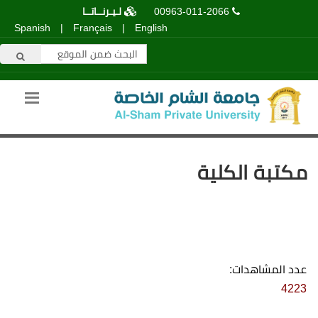
00963-011-2066
لـيـرنــاتــا
Spanish
|
Français
|
English
مكتبة الكلية
عدد المشاهدات:
4223