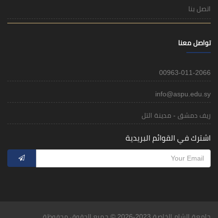
اتصل بنا
تواصل معنا
00963-011-2066
info@aspu.edu.sy
ريف دمشق - مدينة التل
اشترك في القوائم البريدية
جامعة الشام الخاصة 2023-2026 © جميع الحقوق محفوظة