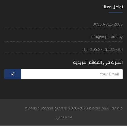
تواصل معنا
00963-011-2066
info@aspu.edu.sy
ريف دمشق - مدينة التل
اشترك في القوائم البريدية
جامعة الشام الخاصة 2023-2026 © جميع الحقوق محفوظة
الدعم الفني