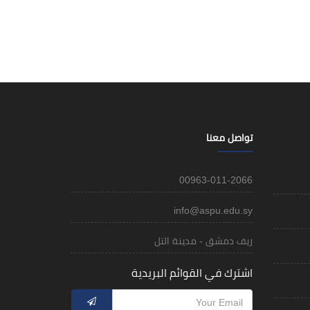
تواصل معنا
00963-011-2066
info@aspu.edu.sy
ريف دمشق - مدينة التل
اشترك في القوائم البريدية