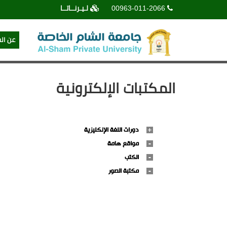
00963-011-2066
لـيـرنــاتــا
عن ال
المكتبات الإلكترونية
دورات اللغة الإنكليزية
مواقع هامة
الكتب
مكتبة الصور