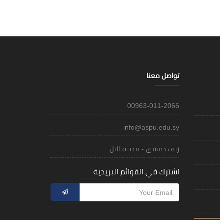
تواصل معنا
00963-011-2066
info@aspu.edu.sy
ريف دمشق - مدينة التل
اشترك في القوائم البريدية