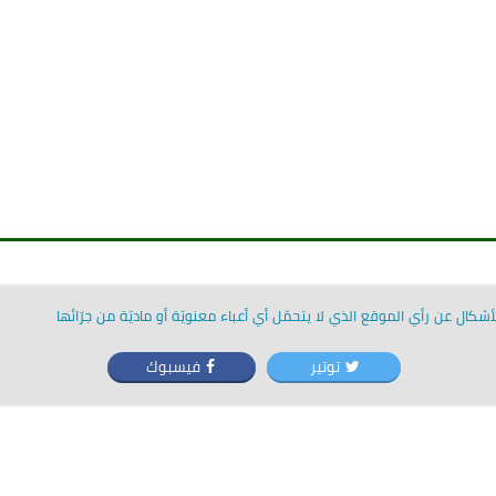
شكال عن رأي الموقع الذي لا يتحمّل أي أعباء معنويّة أو ماديّة من جرّائها
توتير
فيسبوك