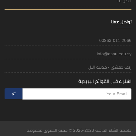
اتصل بنا
تواصل معنا
00963-011-2066
info@aspu.edu.sy
ريف دمشق - مدينة التل
اشترك في القوائم البريدية
جامعة الشام الخاصة 2023-2026 © جميع الحقوق محفوظة