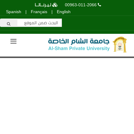
00963-011-2066
لـيـرنــاتــا
Spanish
|
Français
|
English