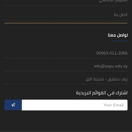
اتصل بنا
تواصل معنا
00963-011-2066
info@aspu.edu.sy
ريف دمشق - مدينة التل
اشترك في القوائم البريدية