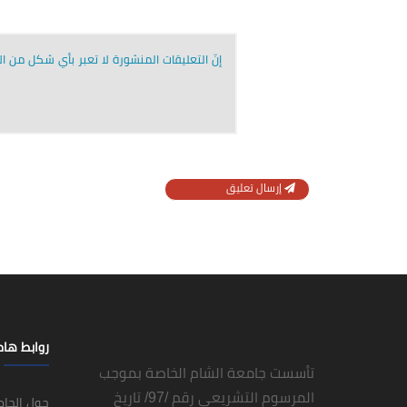
إنّ التعليقات المنشورة لا تعبر بأي شكل من الأ
إرسال تعليق
روابط ها
تأسست جامعة الشام الخاصة بموجب
المرسوم التشريعي رقم /97/ تاريخ
حول الجا