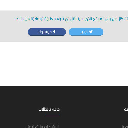
شكال عن رأي الموقع الذي لا يتحمّل أي أعباء معنويّة أو ماديّة من جرّائها
توتير
فيسبوك
مة
خاص بالطلاب
معة
الإرشادات والتعليمات