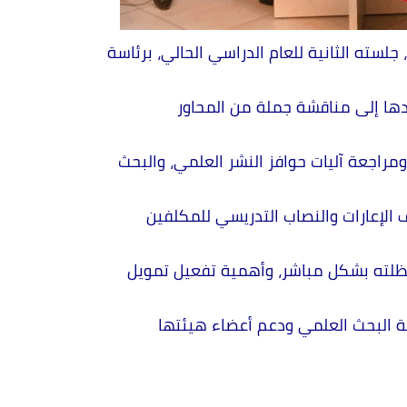
عقد مجلس الشؤون العلمية والبحث العلمي في جامعة الشام الخاصة، يوم الإثنين الواقع في 8 حزيران 2026، جلسته الثانية للعام الدراسي الحالي، برئاسة
دها إلى مناقشة جملة من المحاور
راجعة آليات حوافز النشر العلمي، والبحث
 الإعارات والنصاب التدريسي للمكلفين
مظلته بشكل مباشر، وأهمية تفعيل تمويل
ة البحث العلمي ودعم أعضاء هيئتها