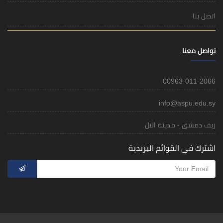
اتصل بنا
تواصل معنا
00963-011-2066
info@aspu.edu.sy
ريف دمشق - مدينة التل
اشترك في القوائم البريدية