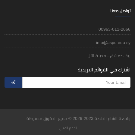
تواصل معنا
00963-011-2066
info@aspu.edu.sy
ريف دمشق - مدينة التل
اشترك في القوائم البريدية
جامعة الشام الخاصة 2023-2026 © جميع الحقوق محفوظة
الدعم الفني