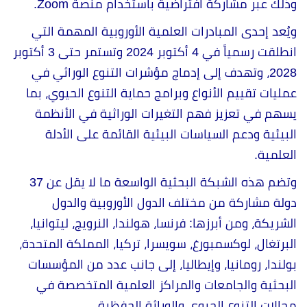
وذلك عبر مشاركة افتراضية باستخدام منصة Zoom.
ويُعد إحدى المبادرات العلمية الأوروبية المهمة التي
انطلقت رسمياً في 4 أكتوبر 2024 وتستمر حتى 3 أكتوبر
2028، وتهدف إلى إدماج مؤشرات التنوع الوراثي في
عمليات تقييم الأنواع وبرامج حماية التنوع الحيوي، بما
يسهم في تعزيز فهم التغيرات الوراثية في الأنظمة
البيئية ودعم السياسات البيئية القائمة على الأدلة
العلمية.
وتضم هذه الشبكة البحثية الواسعة ما لا يقل عن 37
دولة مشاركة من مختلف الدول الأوروبية والدول
الشريكة، ومن أبرزها: فرنسا، هولندا، النرويج، ليتوانيا،
البرتغال، لوكسمبورغ، سويسرا، تركيا، المملكة المتحدة،
بولندا، رومانيا، وإيطاليا، إلى جانب عدد من المؤسسات
البحثية والجامعات والمراكز العلمية المتخصصة في
مجالات التنوع الحيوي والوراثة الحفظية.