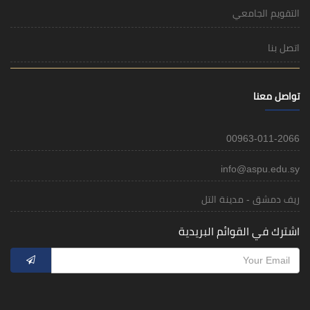
التقويم الجامعي
اتصل بنا
تواصل معنا
00963-011-2066
info@aspu.edu.sy
ريف دمشق - مدينة التل
اشترك في القوائم البريدية