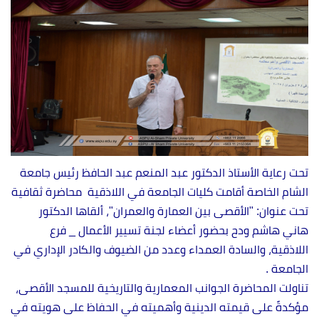
تحت رعاية الأستاذ الدكتور عبد المنعم عبد الحافظ رئيس جامعة
الشام الخاصة أقامت كليات الجامعة في اللاذقية محاضرة ثقافية
تحت عنوان: "الأقصى بين العمارة والعمران"، ألقاها الدكتور
هاني هاشم ودح بحضور أعضاء لجنة تسيير الأعمال _ فرع
اللاذقية، والسادة العمداء وعدد من الضيوف والكادر الإداري في
الجامعة .
تناولت المحاضرة الجوانب المعمارية والتاريخية للمسجد الأقصى،
مؤكدةً على قيمته الدينية وأهميته في الحفاظ على هويته في