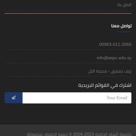
اتصل بنا
تواصل معنا
00963-011-2066
info@aspu.edu.sy
ريف دمشق - مدينة التل
اشترك في القوائم البريدية
جامعة الشام الخاصة 2023-2026 © جميع الحقوق محفوظة