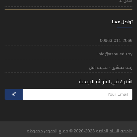
اتصل بنا
تواصل معنا
00963-011-2066
info@aspu.edu.sy
ريف دمشق - مدينة التل
اشترك في القوائم البريدية
جامعة الشام الخاصة 2023-2026 © جميع الحقوق محفوظة