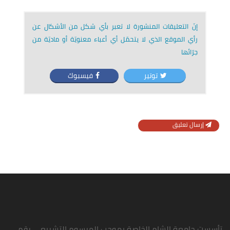
إنّ التعليقات المنشورة لا تعبر بأي شكل من الأشكال عن
رأي الموقع الذي لا يتحمّل أي أعباء معنويّة أو ماديّة من
جرّائها
توتير
فيسبوك
إرسال تعليق
تأسست جامعة الشام الخاصة بموجب المرسوم التشريعي رقم