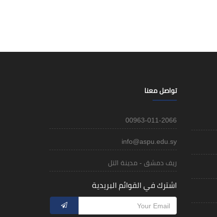
تواصل معنا
00963-011-2066
info@aspu.edu.sy
ريف دمشق - مدينة التل
اشترك في القوائم البريدية