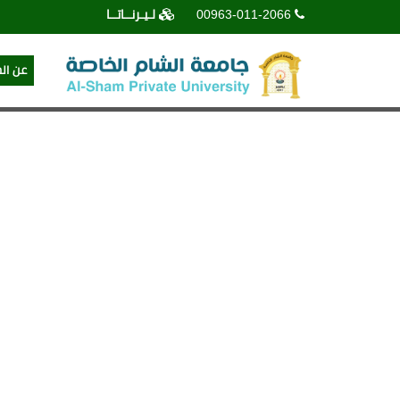
00963-011-2066
لـيـرنــاتــا
عن ال