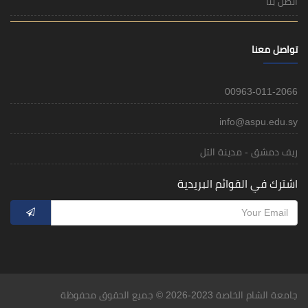
اتصل بنا
تواصل معنا
00963-011-2066
info@aspu.edu.sy
ريف دمشق - مدينة التل
اشترك في القوائم البريدية
جامعة الشام الخاصة 2023-2026 © جميع الحقوق محفوظة