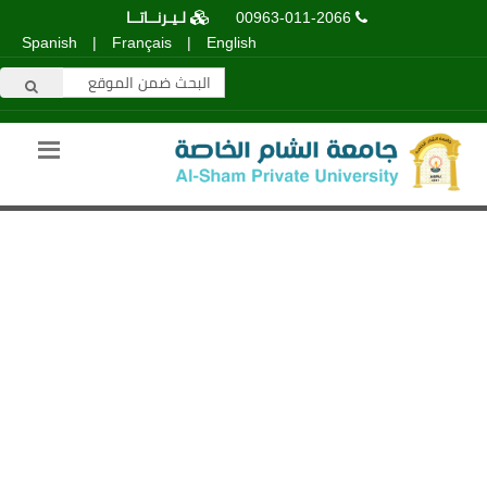
00963-011-2066
لـيـرنــاتــا
Spanish
|
Français
|
English