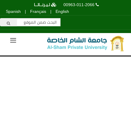
00963-011-2066
لـيـرنــاتــا
Spanish
|
Français
|
English