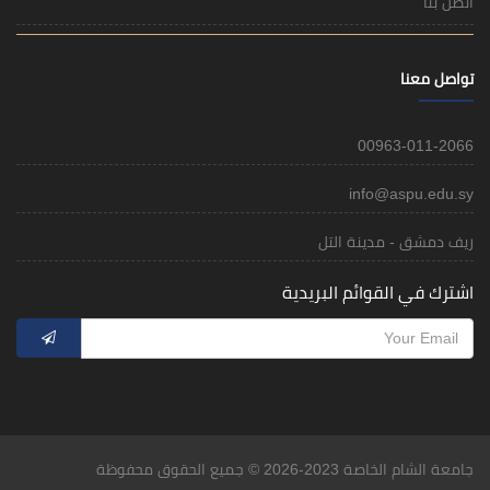
اتصل بنا
تواصل معنا
00963-011-2066
info@aspu.edu.sy
ريف دمشق - مدينة التل
اشترك في القوائم البريدية
جامعة الشام الخاصة 2023-2026 © جميع الحقوق محفوظة