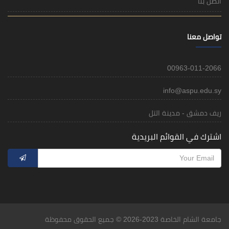
اتصل بنا
تواصل معنا
00963-011-2066
info@aspu.edu.sy
ريف دمشق - مدينة التل
اشترك في القوائم البريدية
جامعة الشام الخاصة 2023-2026 © جميع الحقوق محفوظة