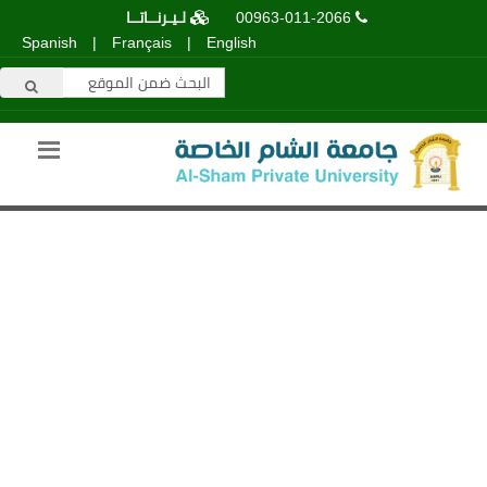
00963-011-2066
لـيـرنــاتــا
Spanish
|
Français
|
English