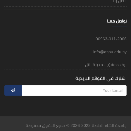
اتصل بنا
تواصل معنا
00963-011-2066
info@aspu.edu.sy
ريف دمشق - مدينة التل
اشترك في القوائم البريدية
جامعة الشام الخاصة 2023-2026 © جميع الحقوق محفوظة