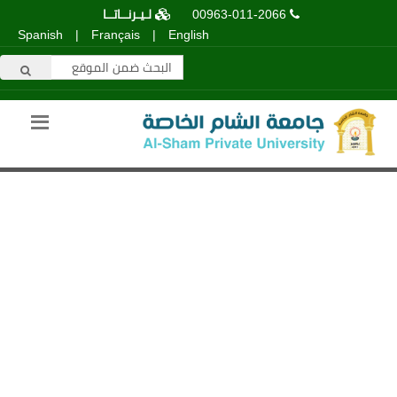
00963-011-2066
لـيـرنــاتــا
Spanish
|
Français
|
English