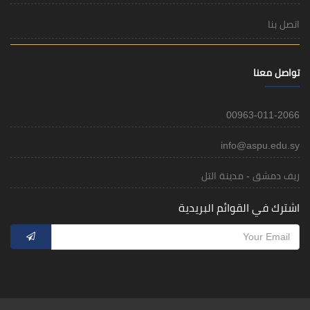
اتصل بنا
تواصل معنا
00963-011-2066
info@aspu.edu.sy
ريف دمشق - مدينة التل
اشترك في القوائم البريدية