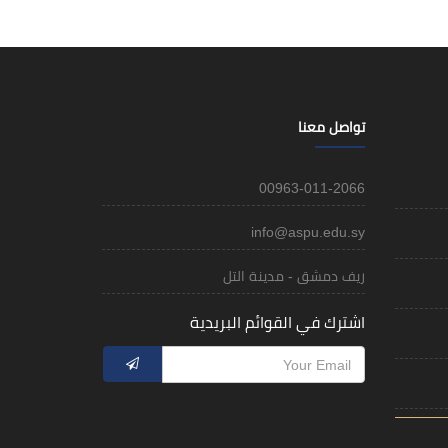
تواصل معنا
00963-011-2066
info@aspu.edu.sy
ريف دمشق - مدينة التل
اشترك في القوائم البريدية