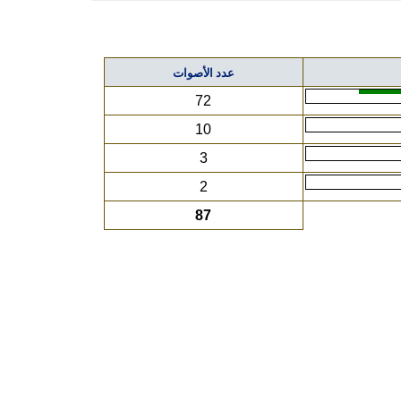
عدد الأصوات
72
10
3
2
87