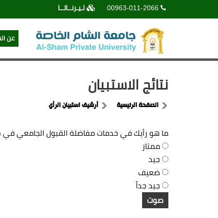
00963-011-2066
لـيـرنــاتــا
عن ال
نتائج الاستبيان
الصفحة الرئيسية
أرشيف استبيان الرأي
ما هو رأيك في خدمات مفاضلة القبول الجامعي في ج
ممتاز
جيد
ضعيف
جيد جداً